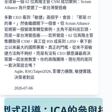
全球第一個 62 位高階主管 CSM 成功案例：Scrum
Alliance 為什麼選了一家台灣營造廠
多數 CEO 看到「敏捷」兩個字，會說：「那是 IT
的事。」然後繼續開下一個會。但 Scrum Alliance
官網第一個營建業轉型案例，主角不是科技巨頭，
而是一家台灣營造廠——宏昇營造，62 位高階主管
集體取得 CSM，員工從 850 成長到 1,050，拿下創
立以來最大的國際專案。真正的門檻，從來不是敏
捷方法夠不夠好，而是有沒有 CEO 願意讓最高決
策層一起坐進教室。你的高階團隊，現在用的是同
一套決策語言嗎？
Agile
,
RSGTaipei2026
,
影響力擴散
,
敏捷實踐
,
決策者對話
2026-07-06