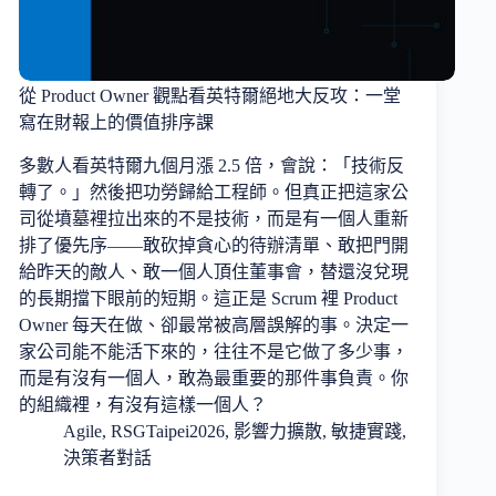
從 Product Owner 觀點看英特爾絕地大反攻：一堂
寫在財報上的價值排序課
多數人看英特爾九個月漲 2.5 倍，會說：「技術反
轉了。」然後把功勞歸給工程師。但真正把這家公
司從墳墓裡拉出來的不是技術，而是有一個人重新
排了優先序——敢砍掉貪心的待辦清單、敢把門開
給昨天的敵人、敢一個人頂住董事會，替還沒兌現
的長期擋下眼前的短期。這正是 Scrum 裡 Product
Owner 每天在做、卻最常被高層誤解的事。決定一
家公司能不能活下來的，往往不是它做了多少事，
而是有沒有一個人，敢為最重要的那件事負責。你
的組織裡，有沒有這樣一個人？
Agile
,
RSGTaipei2026
,
影響力擴散
,
敏捷實踐
,
決策者對話