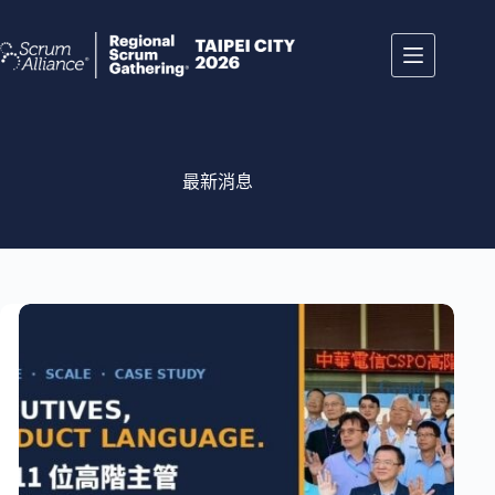
跳
至
主
要
內
容
最新消息