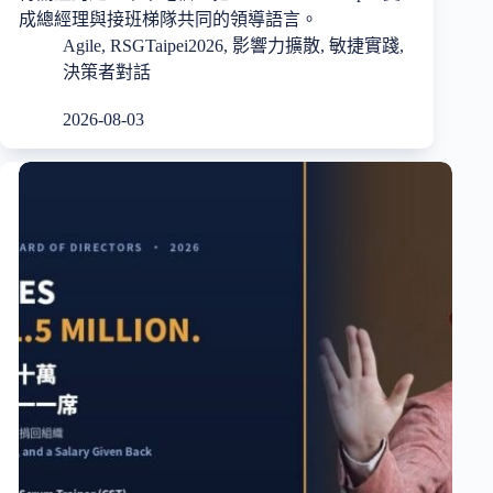
成總經理與接班梯隊共同的領導語言。
Agile
,
RSGTaipei2026
,
影響力擴散
,
敏捷實踐
,
決策者對話
2026-08-03