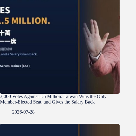
3,000 Votes Against 1.5 Million: Taiwan Wins the Only
Member-Elected Seat, and Gives the Salary Back
2026-07-28