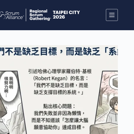
跳
至
主
要
內
容