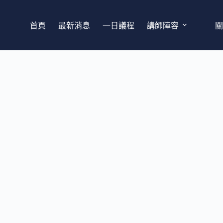
首頁
最新消息
一日議程
講師陣容
關