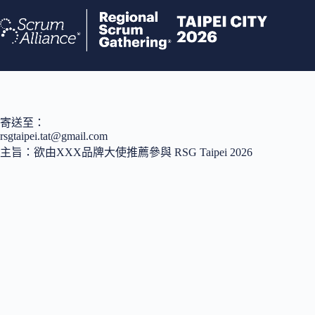
跳
至
主
要
內
容
寄送至：
rsgtaipei.tat@gmail.com
主旨：欲由XXX品牌大使推薦參與 RSG Taipei 2026