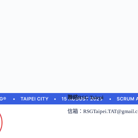
聯絡RSG Taiepi
信箱：
RSGTaipei.TAT@gmail.