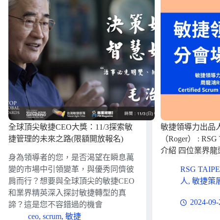
全球頂尖敏捷CEO大獎：11/3探索敏
敏捷領導力出品
捷管理的未來之路(限額開放報名)
（Roger） : RSG
介紹 四位業界
身為領導者的您，是否渴望在瞬息萬
變的市場中引領變革，與優秀同儕彼
RSG TAIPE
肩而行？想要與全球頂尖的敏捷CEO
人
,
敏捷策
和業界精英深入探討敏捷轉型的真
2024-09-
諦？這是您不容錯過的機會
ceo
,
scrum
,
敏捷