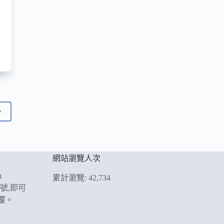
網站瀏覽人次
m
累計瀏覽: 42,734
帳號,即可
覆。