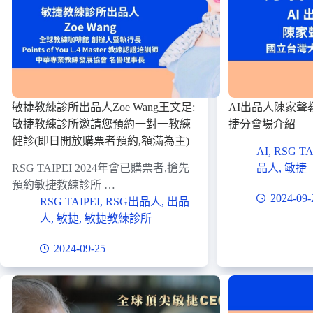
敏捷教練診所出品人Zoe Wang王文足:
AI出品人陳家聲
敏捷教練診所邀請您預約一對一教練
捷分會場介紹
健診(即日開放購票者預約,額滿為主)
AI
,
RSG TA
RSG TAIPEI 2024年會已購票者,搶先
品人
,
敏捷
預約敏捷教練診所 …
2024-09-
RSG TAIPEI
,
RSG出品人
,
出品
人
,
敏捷
,
敏捷教練診所
2024-09-25