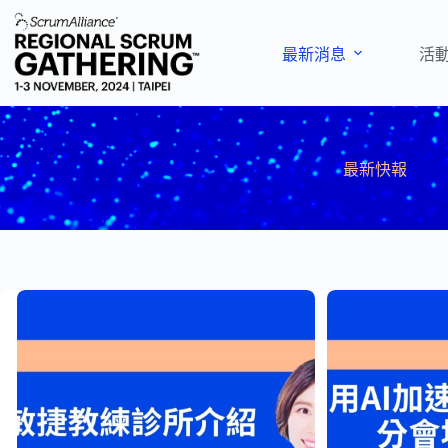
跳
至
最新消息
活
主
要
內
容
最新快報