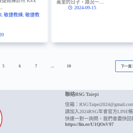
24 敏捷教練診所 Kick
萬里的日子，路況一…
…
2024-09-15
I
,
敏捷教練
,
敏捷教
20
5
6
7
...
10
下一頁
聯絡RSG Taiepi
信箱：
RSGTaipei2024@gmail.co
請加入2024RSG年會官方LINE
快速一對一詢問，我們會盡快回
https://lin.ee/U1QOsV97