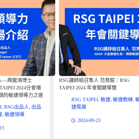
人—周龍鴻博士
RSG講師組召集人 范育銘：RSG
 TAIPEI 2024分會場
TAIPEI 2024 年會關鍵導覽
龍頭的敏捷領導力之道
RSG TAIPEI
,
敏捷
,
敏捷教練
,
I
,
RSG出品人
,
出品
捷策展
展
,
敏捷領導
2024-09-23
23